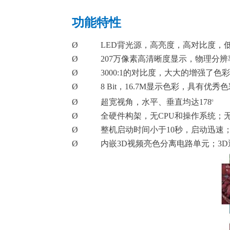
功能特性
Ø
LE
D
背光源，高亮度，高对比度，
Ø
20
7
万像素高清晰度显示，物理分辨
Ø
30
00:
1
的对比度，大大的增强了色彩
Ø
8 Bi
t
，
16.7
M
显示色彩，具有优秀色
Ø
超宽视角，水平、垂直均
达
178
0
Ø
全硬件构架，
无
CP
U
和操作系统；
Ø
整机启动时间小
于
1
0
秒，启动迅速
Ø
内
嵌
3
D
视频亮色分离电路单元
；
3
D