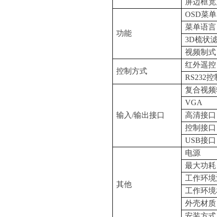
屏边框宽
OS
D
菜单
菜单语言
功能
3
D
梳状
视频制式
红外遥控
控制方式
RS23
2
控
复合视频
VGA
输
入
/
输出接口
高清接口
控制接口
US
B
接口
电源
最大功耗
工作环境
其他
工作环境
外壳材质
安装方式