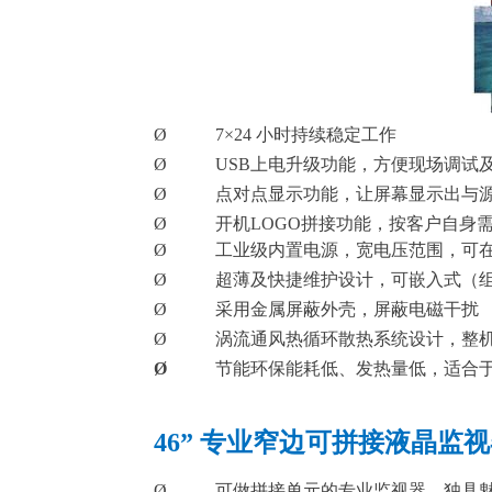
Ø
7
×
24
小时持续稳定工作
Ø
US
B
上电升级功能，方便现场调试
Ø
点对点显示功能，让屏幕显示出与
Ø
开
机
LOG
O
拼接功能，按客户自身
Ø
工业级内置电源，宽电压范围，可
Ø
超薄及快捷维护设计，可嵌入式（
Ø
采用金属屏蔽外壳，屏蔽电磁干扰
Ø
涡流通风热循环散热系统设计，整
Ø
节能环保能耗低、发热量低，适合
46
”
专业窄边可拼接液晶监视
Ø
可做拼接单元的专业监视器，
独具