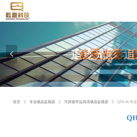
追逐光影
追逐光影
追
넳
首页
ꄲ
专业液晶监视器
ꄲ
可拼接窄边高清液晶监视器
ꄲ
QHL46 
Q