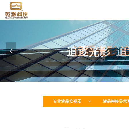
追逐光影
追逐光影
追
넳
专业液晶监视器
液晶拼接显示
ꀁ